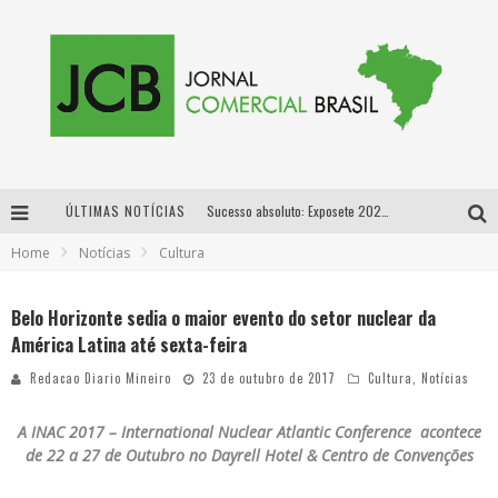
ÚLTIMAS NOTÍCIAS
Sucesso absoluto: Exposete 2026 ultrapassa a marca de 25 mil ingressos vendidos em apenas uma semana
Home
Notícias
Cultura
Proibida: a cerveja pioneira que levou o puro malte ao grande público
Designer mineira lança jogo educativo sobre coleta seletiva na maior feira de jogos de tabuleiro da América Latina
Belo Horizonte sedia o maior evento do setor nuclear da
América Latina até sexta-feira
Proibida anuncia retorno da Puro Malte Extra e consolida trajetória de democratização cervejeira no Brasil
Redacao Diario Mineiro
23 de outubro de 2017
Cultura
,
Notícias
A INAC 2017 – International Nuclear
Atlantic Conference acontece
de 22 a 27 de Outubro no Dayrell Hotel & Centro de Convenções