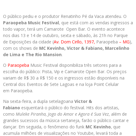
O público pediu e o produtor Renatinho Pé da Vaca atendeu. O
Paraopeba Music Festival
, que está com as vendas ingressos a
todo vapor, terá um Camarote Open Bar. O evento acontece
nos dias 13 e 14 de outubro, sexta e sábado, às 21h no Parque
de Exposições da cidade (
Av. Dom Cirílo, 1397,
Paraopeba
– MG
),
com os shows de
MC Kevinho, Victor & Fabiano, Marcelinho
de Lima e The Rio Mansion
.
O
Paraopeba
Music Festival disponibiliza três setores para a
escolha do público: Pista, Vip e Camarote Open Bar. Os preços
variam de R$ 30 a R$ 150 e os ingressos estão disponíveis na
Central dos Eventos de Sete Lagoas e na loja Point Celular
em Paraopeba.
Na sexta-feira, a dupla setelagoana
Victor &
Fabiano
esquentará o público do festival. Hits dos artistas,
como
Muleke Piranha, Jogo do Amor e Agora é Sua Vez
, além de
grandes sucessos da música sertaneja, farão o público cantar e
dançar. Em seguida, o fenômeno do funk
MC Kevinho
, que
acumula milhões de visualizações no Youtube, levará toda a