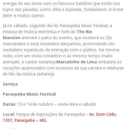
energia do seu show com os famosos batidões que estão nos
topos das paradas, como
Olha a Explosão, Tumbalatum, O Grave
Bater
e muitos outros.
Já no sábado, segundo dia do Paraopeba Music Festival, a
mistura de música eletrônica e funk do
The Rio
Mansion
animará o palco do evento, que receberá os DJs
mascarados e seus inusitados dançarinos, promovendo um
verdadeiro espetáculo de interação com o público. Na mesma
noite, com um show romântico e ao mesmo tempo muito
animado, o cantor sertanejo
Marcelinho de Lima
embalará os
corações apaixonados com sucessos da sua carreira e releituras
de hits da música sertaneja.
Serviço
Paraopeba Music Festival
Datas:
13 e 14 de outubro – sexta-feira e sábado
Local:
Parque de Exposições de Paraopeba –
Av. Dom Cirílo,
1397,
Paraopeba
– MG
.