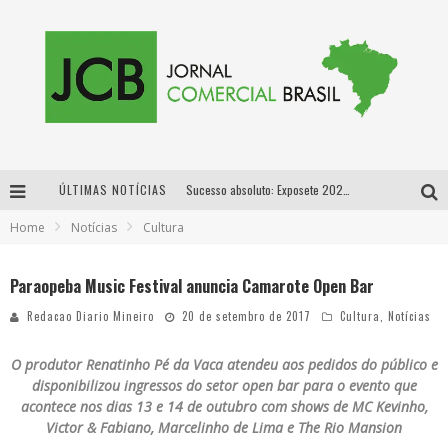
ÚLTIMAS NOTÍCIAS
Sucesso absoluto: Exposete 2026 ultrapassa a marca de 25 mil ingressos vendidos em apenas uma semana
Home
Notícias
Cultura
Proibida: a cerveja pioneira que levou o puro malte ao grande público
Designer mineira lança jogo educativo sobre coleta seletiva na maior feira de jogos de tabuleiro da América Latina
Paraopeba Music Festival anuncia Camarote Open Bar
Proibida anuncia retorno da Puro Malte Extra e consolida trajetória de democratização cervejeira no Brasil
Redacao Diario Mineiro
20 de setembro de 2017
Cultura
,
Notícias
O produtor Renatinho Pé da Vaca atendeu aos pedidos do público e
disponibilizou ingressos do setor open bar para o evento que
acontece nos dias 13 e 14 de outubro com shows de MC Kevinho,
Victor & Fabiano, Marcelinho de Lima e The Rio Mansion