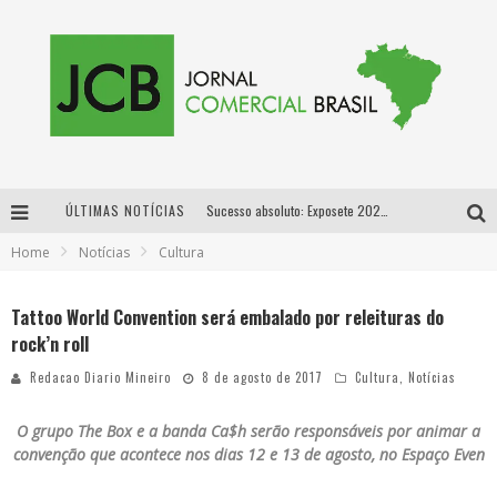
ÚLTIMAS NOTÍCIAS
Sucesso absoluto: Exposete 2026 ultrapassa a marca de 25 mil ingressos vendidos em apenas uma semana
Home
Notícias
Cultura
Proibida: a cerveja pioneira que levou o puro malte ao grande público
Designer mineira lança jogo educativo sobre coleta seletiva na maior feira de jogos de tabuleiro da América Latina
Tattoo World Convention será embalado por releituras do
rock’n roll
Proibida anuncia retorno da Puro Malte Extra e consolida trajetória de democratização cervejeira no Brasil
Redacao Diario Mineiro
8 de agosto de 2017
Cultura
,
Notícias
O grupo The Box e a banda Ca$h serão responsáveis por animar a
convenção que acontece n
os dias 12 e 13 de agosto, no Espaço Even