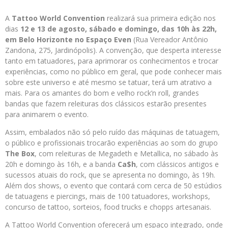
A
Tattoo World Convention
realizará sua primeira edição nos
dias
12 e 13 de agosto
, sábado e domingo,
das 10h às 22h
,
em Belo Horizonte no
Espaço Even
(Rua Vereador Antônio
Zandona, 275, Jardinópolis). A convenção, que desperta interesse
tanto em tatuadores, para aprimorar os conhecimentos e trocar
experiências, como no público em geral, que pode conhecer mais
sobre este universo e até mesmo se tatuar, terá um atrativo a
mais. Para os amantes do bom e velho rock’n roll, grandes
bandas que fazem releituras dos clássicos estarão presentes
para animarem o evento.
Assim, embalados não só pelo ruído das máquinas de tatuagem,
o público e profissionais trocarão experiências ao som do grupo
The Box
, com releituras de Megadeth e Metallica, no sábado às
20h e domingo às 16h, e a banda
Ca$h
, com clássicos antigos e
sucessos atuais do rock, que se apresenta no domingo, às 19h.
Além dos shows, o evento que contará com cerca de 50 estúdios
de tatuagens e piercings, mais de 100 tatuadores, workshops,
concurso de tattoo, sorteios, food trucks e chopps artesanais.
A Tattoo World Convention oferecerá um espaço integrado, onde