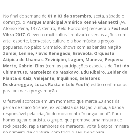
No final de semana de
01 a 03 de setembro
, sexta, sábado e
domingo, o
Parque Municipal Américo Renné Giannetti
(Av.
Afonso Pena, 1377, Centro, Belo Horizonte) receberá o
Festival
Vibra 2017.
O evento multicultural realizará diversas ações com
arte, esporte, bem-estar, cultura e a boa música a preços
populares. No palco Gramado, shows com as bandas
Nação
Zumbi
,
Lenine, Flávio Renegado
,
Graveola
,
Orquesta
Atípica de Lhamas
,
Zevinipim, Lagum,
Maneva
,
Pequena
Morte
,
Gabriel Elias
(com as participações especiais de
Tati do
Chimarruts
,
Marceleza do Maskavo
,
Edu Ribeiro, Zeider do
Planta & Raiz, Velejante, Inquilinos, Seletores
Deskareggae, Lucas Rasta e Lelo Youth
) estão confirmados
para animar a programação.
O festival acontece em um momento que marca 20 anos da
perda de Chico Science, ex-vocalista da Nação Zumbi, a banda
responsável pela criação do movimento “mangue beat”. Para
homenagear o artista, o grupo, que promove uma mistura de
rock pesado, rap e tambores de maracatu, volta à capital mineira
no primeiro dia do Vibra, com todo o seu swing para