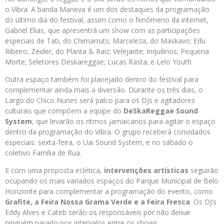
o Vibra. A banda Maneva é um dos destaques da programação
do último dia do festival, assim como o fenômeno da internet,
Gabriel Elias, que apresentrá um show com as participações
especiais de Tati, do Chimarruts; Marceleza, do Maskavo; Edu
Ribeiro; Zeider, do Planta & Raiz; Velejante; Inquilinos; Pequena
Morte; Seletores Deskareggae; Lucas Rasta; e Lelo Youth.
Outra espaço também foi planejado dentro do festival para
complementar ainda mais a diversão. Durante os três dias, o
Largo do Chico Nunes será palco para os DJs e agitadores
culturais que compõem a equipe do
DeSkaReggae Sound
System
, que levarão os ritmos jamaicanos para agitar o espaço
dentro da programação do Vibra. O grupo receberá convidados
especiais: sexta-feira, o Uai Sound System, e no sábado o
coletivo Família de Rua.
E com uma proposta eclética,
intervenções artísticas
seguirão
ocupando os mais variados espaços do Parque Municipal de Belo
Horizonte para complementar a programação do evento, como
Grafite, a Feira Nossa Grama Verde e a Feira Fresca
. Os DJ’s
Eddy Alves e Cateb serão os responsáveis por não deixar
ninguém parado nos intervalos entre os shows.