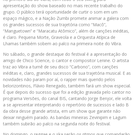
apresentação do show baseado no mais recente trabalho do
grupo. O público terá oportunidade de curtir o som em um
espaço mágico, e a Nação Zumbi promete animar a galera com
os grandes sucessos de sua trajetória como “Macô”,
“Manguetown” e “Maracatu Atômico”, além de canções inéditas,
é claro. Pequena Morte, Graveola e a Orquesta Atípica de
Lhamas também sobem ao palco na primeira noite do Vibra.
No sábado, o grande destaque do festival é a apresentação do
amigo de Chico Science, o cantor e compositor Lenine. O artista
traz ao Vibra a turnê de seu disco “Carbono”, com canções
inéditas e, claro, grandes sucessos de sua trajetória musical. E as
novidades não param por aí, o rapper mais querido pelos
belorizontinos, Flávio Renegado, também fará um show especial.
É que depois do sucesso que foi a edição gravada pelo cantor no
programa Versões, do canal BIS, cantando Jorge Benjor, ele volta
a se apresentar interpretando o repertório de sucessos e lado B
da obra desse grande artista, em um show que garante não
deixar ninguém parado. As bandas mineiras Zevinipim e Lagum
também subirão ao palco na segunda noite do festival.
No domingo, o reggae e o ska serão os ritmos que comandarão