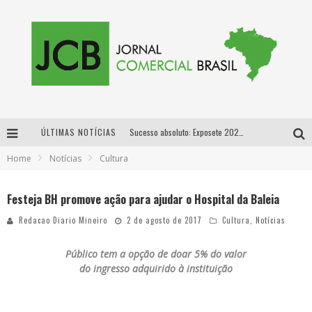
ÚLTIMAS NOTÍCIAS
Sucesso absoluto: Exposete 2026 ultrapassa a marca de 25 mil ingressos vendidos em apenas uma semana
Home
Notícias
Cultura
Proibida: a cerveja pioneira que levou o puro malte ao grande público
Designer mineira lança jogo educativo sobre coleta seletiva na maior feira de jogos de tabuleiro da América Latina
Festeja BH promove ação para ajudar o Hospital da Baleia
Proibida anuncia retorno da Puro Malte Extra e consolida trajetória de democratização cervejeira no Brasil
Redacao Diario Mineiro
2 de agosto de 2017
Cultura
,
Notícias
Público tem a opção de doar
5% do valor
do ingresso adquirido à instituição