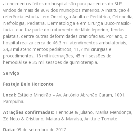
atendimentos feitos no hospital são para pacientes do SUS
vindos de mais de 80% dos municípios mineiros. A instituição é
referência estadual em Oncologia Adulta e Pediátrica, Ortopedia,
Nefrologia, Pediatria, Dermatologia e em Cirurgia Buco-maxilo-
facial, que faz parte do tratamento de lábio leporino, fendas
palatais, dentre outras deformidades craniofaciais. Por ano, o
hospital realiza cerca de 46,3 mil atendimentos ambulatoriais,
24,3 mil atendimentos pediátricos, 11,7 mil cirurgias e
procedimentos, 13 mil internações, 45 mil sessões de
hemodiálise e 35 mil sessões de quimioterapia.
Serviço
Festeja
Belo Horizonte
Local:
Estádio Mineirão – Av. Antônio Abrahão Caram, 1001,
Pampulha.
Atrações confirmadas:
Henrique & Juliano, Marília Mendonça,
Zé Neto & Cristiano, Maiara & Maraísa, Anitta e Tomate
Data:
09 de setembro de 2017