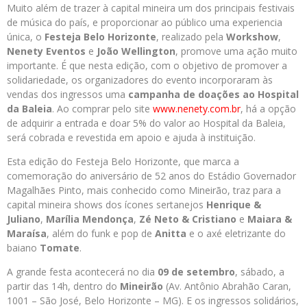
Muito além de trazer à capital mineira um dos principais festivais
de música do país, e proporcionar ao público uma experiencia
única, o
Festeja Belo Horizonte
, realizado pela
Workshow
,
Nenety Eventos
e
João Wellington
, promove uma ação muito
importante. É que nesta edição, com o objetivo de promover a
solidariedade, os organizadores do evento incorporaram às
vendas dos ingressos uma
campanha de doações ao Hospital
da Baleia
. Ao comprar pelo site
www.nenety.com.br
, há a opção
de adquirir a entrada e doar 5% do valor ao Hospital da Baleia,
será cobrada e revestida em apoio e ajuda à instituição.
Esta edição do Festeja Belo Horizonte, que marca a
comemoração do aniversário de 52 anos do Estádio Governador
Magalhães Pinto, mais conhecido como Mineirão, traz para a
capital mineira shows dos ícones sertanejos
Henrique &
Juliano
,
Marília Mendonça
,
Zé Neto & Cristiano
e
Maiara &
Maraísa
, além do funk e pop de
Anitta
e o axé eletrizante do
baiano
Tomate
.
A grande festa acontecerá no dia
09 de setembro
, sábado, a
partir das 14h, dentro do
Mineirão
(Av. Antônio Abrahão Caran,
1001 – São José, Belo Horizonte – MG). E os ingressos solidários,