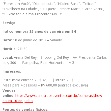
“Flores em Você”, “Dias de Luta”, “Núcleo Base”, “Tolices”,
“Envelheço na Cidade”, “Eu Quero Sempre Mais”, “Tarde Vazia”,
“O Girassol” e a mais recente “ABCD”.
Serviço
Ira! comemora 35 anos de carreira em BH
Data:
10 de junho de 2017 – Sábado
Horário:
21h30
Local:
Arena Del Rey – Shopping Del Rey – Av. Presidente Carlos
Luz, 3001 – Pampulha, Belo Horizonte – MG
Ingressos:
Pista: meia entrada – R$ 45,00 | inteira – R$ 90,00
Mesa para 4 pessoas – R$ 600,00 (entrada exclusiva)
Vendas
online:
https://www.centraldoseventos.com.br/comprar/show-
do-ira-10-de-junho
Pontos de vendas físicos: