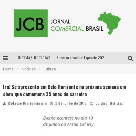
ÚLTIMAS NOTÍCIAS
Sucesso absoluto: Exposete 2026 ultrapassa a marca de 25 mil ingressos vendidos em apenas uma semana
Home
Notícias
Cultura
Proibida: a cerveja pioneira que levou o puro malte ao grande público
Designer mineira lança jogo educativo sobre coleta seletiva na maior feira de jogos de tabuleiro da América Latina
Ira! Se apresenta em Belo Horizonte na próxima semana em
show que comemora 35 anos de carreira
Proibida anuncia retorno da Puro Malte Extra e consolida trajetória de democratização cervejeira no Brasil
Redacao Diario Mineiro
2 de junho de 2017
Cultura
,
Notícias
Evento acontece no dia 10
de junho na Arena Del Rey