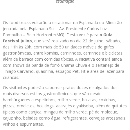
estimação
Os food trucks voltarão a estacionar na Esplanada do Mineirão
(entrada pela Esplanada Sul – Av. Presidente Carlos Luz –
Pampulha – Belo Horizonte/MG). Desta vez é para
o Gula
Festival Julino
, que será realizado no dia 22 de julho, sábado,
das 11h às 20h, com mais de 50 unidades móveis de grifes
gastronômicas, entre kombis, caminhões, carrinhos e bicicletas,
além de barraca com comidas típicas. A iniciativa contará ainda
com shows da banda de forró Chama Chuva e o sertanejo de
Thiago Carvalho, quadrilha, espaços Pet, Fit e área de lazer para
crianças.
Os visitantes poderão saborear pratos doces e salgados dos
mais diversos estilos gastronômicos, que vão desde
hambúrgueres a
espetinhos, milho verde, batatas, coxinhas,
pizzas, omeletes, hot dogs, acarajés e yakisoba
, além de quitutes
típicos como canjica, mingau de milho verde, pé de moleque,
cajuzinho, bebidas como água, refrigerantes, cervejas artesanais,
vinhos e espumantes.