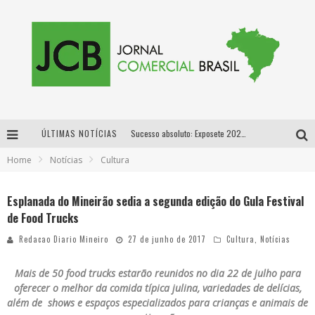
ÚLTIMAS NOTÍCIAS
Sucesso absoluto: Exposete 2026 ultrapassa a marca de 25 mil ingressos vendidos em apenas uma semana
Home
Notícias
Cultura
Proibida: a cerveja pioneira que levou o puro malte ao grande público
Designer mineira lança jogo educativo sobre coleta seletiva na maior feira de jogos de tabuleiro da América Latina
Esplanada do Mineirão sedia a segunda edição do Gula Festival
de Food Trucks
Proibida anuncia retorno da Puro Malte Extra e consolida trajetória de democratização cervejeira no Brasil
Redacao Diario Mineiro
27 de junho de 2017
Cultura
,
Notícias
Mais de 50 food trucks estarão reunidos no dia 22 de julho para
oferecer
o melhor da comida típica julina, variedades de delícias,
além de shows e espaços especializados para crianças e animais de