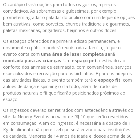
O cardápio trará opções para todos os gostos, a preços
convidativos.
As sobremesas e guloseimas, por exemplo,
prometem agradar o paladar do público com um leque de opções
bem atrativas, como sorvetes, churros tradicionais e gourmets,
paletas mexicanas, brigadeiros, beijinhos e outros doces.
Os espaços oferecidos na primeira edição permanecem, e
novamente o público poderá reunir toda a família, já que o
evento conta com
uma área de lazer completa será
montada para as crianças
.
Um
espaço pet
, destinado ao
conforto dos animais de estimação, com conveniência, serviços
especializados e recreação para os bichinhos. E para os adeptos
das atividades físicas,
o evento também terá
o espaço fit
, com
aulões de dança e spinning o dia todo, além de trucks de
produtos naturais e fit que ficarão posicionados próximos ao
espaço.
Os ingressos deverão ser retirados com antecedência através do
site da Nenety Eventos ao valor de R$ 10 que serão revertidos
em consumação. Além do ingresso, é necessária a doação de 1
Kg de alimento não perecível que será enviado para instituições
de caridade. Menores de 14 anos de idade e idosos acima de 60