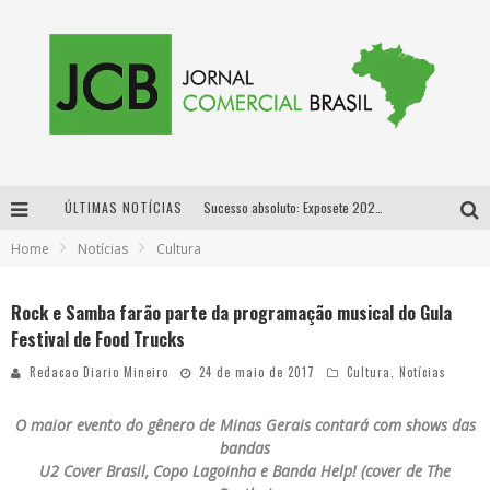
ÚLTIMAS NOTÍCIAS
Sucesso absoluto: Exposete 2026 ultrapassa a marca de 25 mil ingressos vendidos em apenas uma semana
Home
Notícias
Cultura
Proibida: a cerveja pioneira que levou o puro malte ao grande público
Designer mineira lança jogo educativo sobre coleta seletiva na maior feira de jogos de tabuleiro da América Latina
Rock e Samba farão parte da programação musical do Gula
Festival de Food Trucks
Proibida anuncia retorno da Puro Malte Extra e consolida trajetória de democratização cervejeira no Brasil
Redacao Diario Mineiro
24 de maio de 2017
Cultura
,
Notícias
O maior evento do gênero de Minas Gerais contará com shows das
bandas
U2
Cover Brasil, Copo Lagoinha e Banda Help! (cover de The