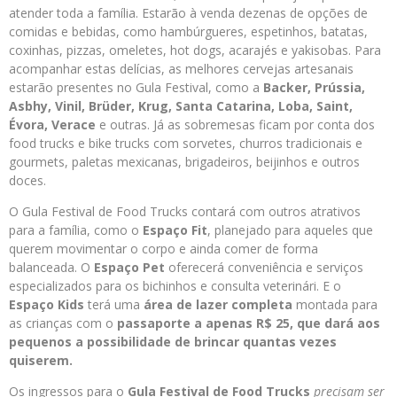
atender toda a família. Estarão à venda dezenas de opções de
comidas e bebidas, como hambúrgueres, espetinhos, batatas,
coxinhas, pizzas, omeletes, hot dogs, acarajés e yakisobas. Para
acompanhar estas delícias, as melhores cervejas artesanais
estarão presentes no Gula Festival, como a
Backer, Prússia,
Asbhy, Vinil, Brüder, Krug, Santa Catarina, Loba, Saint,
Évora, Verace
e outras. Já as sobremesas ficam por conta dos
food trucks e bike trucks com sorvetes, churros tradicionais e
gourmets, paletas mexicanas, brigadeiros, beijinhos e outros
doces.
O Gula Festival de Food Trucks contará com outros atrativos
para a família, como o
Espaço Fit
, planejado para aqueles que
querem movimentar o corpo e ainda comer de forma
balanceada. O
Espaço Pet
oferecerá conveniência e serviços
especializados para os bichinhos e consulta veterinári. E o
Espaço Kids
terá uma
área de lazer completa
montada para
as crianças com o
passaporte a apenas R$ 25, que dará aos
pequenos a possibilidade de brincar quantas vezes
quiserem
.
Os ingressos para o
Gula Festival de Food Trucks
precisam ser