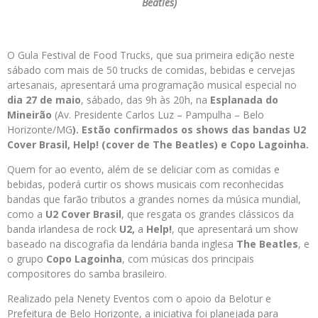
Beatles)
O Gula Festival de Food Trucks, que sua primeira edição neste
sábado com mais de 50 trucks de comidas, bebidas e cervejas
artesanais, apresentará uma programação musical especial no
dia
27 de maio
, sábado, das 9h às 20h, na
Esplanada do
Mineirão
(Av. Presidente Carlos Luz – Pampulha – Belo
Horizonte/MG
). Estão confirmados os shows das bandas
U2
Cover Brasil, Help! (cover de The Beatles)
e
Copo Lagoinha
.
Quem for ao evento, além de se deliciar com as comidas e
bebidas, poderá curtir os shows musicais com reconhecidas
bandas que farão tributos a grandes nomes da música mundial,
como a
U2 Cover Brasil
, que resgata os grandes clássicos da
banda irlandesa de rock
U2,
a
Help!
, que apresentará um show
baseado na discografia da lendária banda inglesa
The Beatles
, e
o grupo
Copo Lagoinha
, com músicas dos principais
compositores do samba brasileiro.
Realizado pela Nenety Eventos com o apoio da Belotur e
Prefeitura de Belo Horizonte, a iniciativa foi planejada para