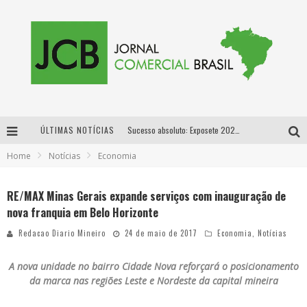
ÚLTIMAS NOTÍCIAS
Sucesso absoluto: Exposete 2026 ultrapassa a marca de 25 mil ingressos vendidos em apenas uma semana
Home
Notícias
Economia
Proibida: a cerveja pioneira que levou o puro malte ao grande público
Designer mineira lança jogo educativo sobre coleta seletiva na maior feira de jogos de tabuleiro da América Latina
RE/MAX Minas Gerais expande serviços com inauguração de
nova franquia em Belo Horizonte
Proibida anuncia retorno da Puro Malte Extra e consolida trajetória de democratização cervejeira no Brasil
Redacao Diario Mineiro
24 de maio de 2017
Economia
,
Notícias
A nova unidade no bairro Cidade Nova reforçará o posicionamento
da marca nas regiões Leste e Nordeste da capital mineira