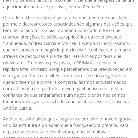
mesmo período de 2016. Isso quer dizer que a perspectiva de um
aquecimento natural é positiva”, afirma Pedro Pote.
O modelo diferenciado de gestão e atendimento de qualidade
por meio dos corretores associados são algumas das ações que
têm destacado a franquia imobiliária no estado e foi o que
chamou atenção dos sócios-proprietários da nova unidade
franqueada, Andréa Garcia e Marcelo Lacerda. Os empresários,
que procuravam um negócio para investir, conheceram a marca
através de pesquisas e diante das referências positivas que
obtiveram. “Em nossas pesquisas, a RE/MAX se destacou
rapidamente. Primeiro porque percebemos sua preocupação em
se organizar, tanto em sites como em escritórios regionais, e
quando tivemos a primeira conversa, ficamos entusiasmados
com a filosofia de que todos devem ganhar, isso nos deu a
confiança de que entraríamos num negócio onde não só nós
teríamos vantagens, mas todos que se envolvessem”, observa
Andréa Garcia.
Andrea ressalta ainda que a segurança em abrir o novo negócio
veio da estrutura e do apoio que a franqueadora oferece. Para
ela, a crise é uma fase desafiadora, mas de muitas