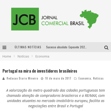
ÚLTIMAS NOTÍCIAS
Sucesso absoluto: Exposete 2026 ultrapassa a marca de 25 mil ingressos vendidos em apenas uma semana
Home
Notícias
Economia
Proibida: a cerveja pioneira que levou o puro malte ao grande público
Designer mineira lança jogo educativo sobre coleta seletiva na maior feira de jogos de tabuleiro da América Latina
Portugal na mira de investidores brasileiros
Proibida anuncia retorno da Puro Malte Extra e consolida trajetória de democratização cervejeira no Brasil
Redacao Diario Mineiro
10 de maio de 2017
Economia
,
Notícias
A valorização do metro quadrado das cidades portuguesas tem
chamado atenção de compradores brasileiros e a RE/MAX, com
unidades atuantes no mercado imobiliário europeu, facilita as
negociações entre Brasil e Portugal