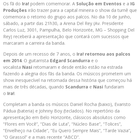
Os fã do
Ira!
podem comemorar. A
Solução em Eventos
e a
IG
Produções
irão trazer para a capital mineira o show da turnê que
comemora o retorno do grupo aos palcos. No dia 10 de junho,
sábado, a partir das 21h30, a Arena Del Rey (Av. Presidente
Carlos Luz, 3001, Pampulha, Belo Horizonte, MG – Shopping Del
Rey) receberá a apresentação que contará com sucessos que
marcaram a carreira da banda.
Depois de um recesso de 7 anos, o
Ira!
retornou aos palcos
em 2014
. O guitarrista
Edgard Scandurra
e o
vocalista
Nasi
retomaram e desde então estão na estrada
fazendo a alegria dos fãs da banda. Os músicos prometem um
show inesquecível na retomada dessa história que começou há
mais de três décadas, quando
Scandurra
e
Nasi
fundaram
o
Ira!
.
Completam a banda os músicos Daniel Rocha (baixo), Evaristo
Pádua (bateria) e Johnny Boy (teclados). No repertório da
apresentação em Belo Horizonte, clássicos absolutos como
“Flores em Você”, “Dias de Luta”, “Núcleo Base”, “Tolices”,
“Envelheço na Cidade”, “Eu Quero Sempre Mais”, “Tarde Vazia”,
“O Girassol” e a mais recente “ABCD”.