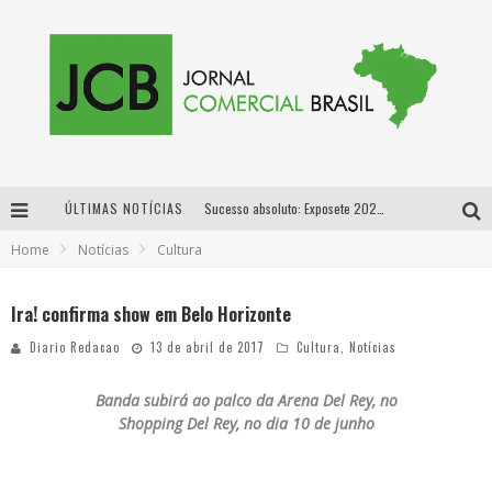
ÚLTIMAS NOTÍCIAS
Sucesso absoluto: Exposete 2026 ultrapassa a marca de 25 mil ingressos vendidos em apenas uma semana
Home
Notícias
Cultura
Proibida: a cerveja pioneira que levou o puro malte ao grande público
Designer mineira lança jogo educativo sobre coleta seletiva na maior feira de jogos de tabuleiro da América Latina
Ira! confirma show em Belo Horizonte
Proibida anuncia retorno da Puro Malte Extra e consolida trajetória de democratização cervejeira no Brasil
Diario Redacao
13 de abril de 2017
Cultura
,
Notícias
Banda subirá ao palco da Arena Del Rey, no
Shopping Del Rey, no dia 10 de junho