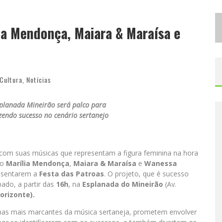
D
ESIGNER MINEIRA LANÇA JOGO EDUCATIVO SOBRE COLETA SELETIVA NA MAIOR FEIRA DE JOGOS DE TABULEIRO DA AMÉRICA LATINA
ia Mendonça, Maiara & Maraísa e
P
ROIBIDA ANUNCIA RETORNO DA PURO MALTE EXTRA E CONSOLIDA TRAJETÓRIA DE DEMOCRATIZAÇÃO CERVEJEIRA NO BRASIL
Cultura
,
Notícias
planada Mineirão será palco para
zendo sucesso no cenário sertanejo
s com suas músicas que representam a figura feminina na hora
to
Marília Mendonça
,
Maiara & Maraísa
e
Wanessa
resentarem a
Festa das Patroas
. O projeto, que é sucesso
bado, a partir das
16h
, na
Esplanada do
Mineirão
(Av.
orizonte).
nas mais marcantes da música sertaneja, prometem envolver