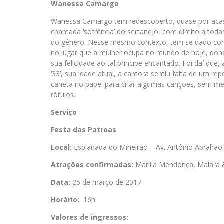
Wanessa Camargo
Wanessa Camargo tem redescoberto, quase por acas
chamada ‘sofrência’ do sertanejo, com direito a to
do gênero. Nesse mesmo contexto, tem se dado cont
no lugar que a mulher ocupa no mundo de hoje, dona
sua felicidade ao tal príncipe encantado. Foi daí q
‘33’, sua idade atual, a cantora sentiu falta de um rep
caneta no papel para criar algumas canções, sem me
rótulos.
Serviço
Festa das Patroas
Local:
Esplanada do Mineirão – Av. Antônio Abrahão
Atrações confirmadas:
Marília Mendonça, Maiara
Data:
25 de março de 2017
Horário:
16h
Valores de ingressos: