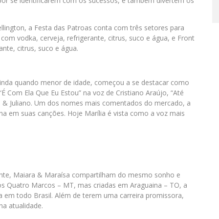
por se identificarem com os sucessos, e também divertem os
lington, a Festa das Patroas conta com três setores para
com vodka, cerveja, refrigerante, citrus, suco e água, e Front
nte, citrus, suco e água.
Ainda quando menor de idade, começou a se destacar como
 Com Ela Que Eu Estou” na voz de Cristiano Araújo, “Até
ue & Juliano. Um dos nomes mais comentados do mercado, a
ina em suas canções. Hoje Marília é vista como a voz mais
ante, Maiara & Maraísa compartilham do mesmo sonho e
dos Quatro Marcos – MT, mas criadas em Araguaina – TO, a
ta em todo Brasil. Além de terem uma carreira promissora,
na atualidade.