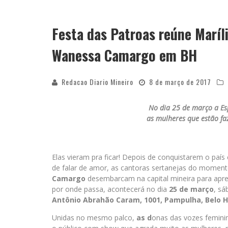
Festa das Patroas reúne Maríl
Wanessa Camargo em BH
Redacao Diario Mineiro
8 de março de 2017
No dia 25 de março a Es
as mulheres que estão fa
Elas vieram pra ficar! Depois de conquistarem o paí
de falar de amor, as cantoras sertanejas do momen
Camargo
desembarcam na capital mineira para ap
por onde passa, acontecerá no dia
25 de março
, sá
Antônio Abrahão Caram, 1001, Pampulha, Belo H
Unidas no mesmo palco,
as d
onas das vozes femini