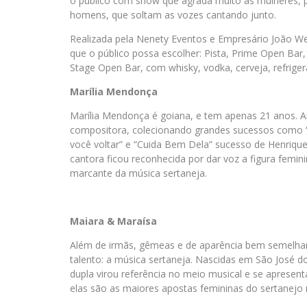
o público com show que agrada muito as mulheres, 
homens, que soltam as vozes cantando junto.
Realizada pela Nenety Eventos e Empresário João Wel
que o público possa escolher: Pista, Prime Open Bar, 
Stage Open Bar, com whisky, vodka, cerveja, refrigera
Marília Mendonça
Marília Mendonça é goiana, e tem apenas 21 anos. 
compositora, colecionando grandes sucessos como “É
você voltar” e “Cuida Bem Dela” sucesso de Henriq
cantora ficou reconhecida por dar voz a figura femin
marcante da música sertaneja.
Maiara & Maraísa
Além de irmãs, gêmeas e de aparência bem semelh
talento: a música sertaneja. Nascidas em São José 
dupla virou referência no meio musical e se apresen
elas são as maiores apostas femininas do sertanejo 