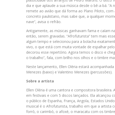
plasticidade dos arranjos de Pedro Martins. O disco 
dia e que aplaude a sua música desde o bê-a-bá. “A
remete ao avião que dá forma ao Plano Piloto, com a
concreto paulistano, mas sabe que, a qualquer momen
nave”, avisa o refrão.
Antigamente, as músicas ganhavam fama e caíam nas 
então, serem gravadas. “Afrofuturista” tem mais esse 
algum tempo e selecionou para a bolacha exatamente
vivo, o que está com muita vontade de espalhar pelo
decorou esse repertório. Agora temos o disco e cheg
o trabalho”, fala, com brilho nos olhos e o timbre m
Neste lançamento, Ellen Oléria estará acompanhada 
Menezes (baixo) e Valentino Menezes (percussões).
Sobre a artista
Ellen Oléria é uma cantora e compositora brasileira
em festivais e com 5 discos lançados. Ela alcançou c
o público de Espanha, França, Angola, Estados Unidos
musical é o Afrofuturista, trabalho em que a artist
forró, o carimbó, o afoxé, o maracatu com os timb