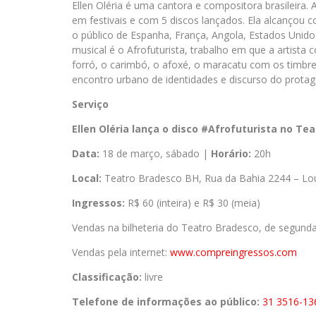
Ellen Oléria é uma cantora e compositora brasileira
em festivais e com 5 discos lançados. Ela alcançou c
o público de Espanha, França, Angola, Estados Unidos
musical é o Afrofuturista, trabalho em que a artist
forró, o carimbó, o afoxé, o maracatu com os timb
encontro urbano de identidades e discurso do prota
Serviço
Ellen Oléria lança o disco #Afrofuturista no Te
Data:
18 de março, sábado |
Horário:
20h
Local:
Teatro Bradesco BH, Rua da Bahia 2244 – Lou
Ingressos:
R$ 60 (inteira) e R$ 30 (meia)
Vendas na bilheteria do Teatro Bradesco, de segund
Vendas pela internet:
www.compreingressos.com
Classificação:
livre
Telefone de informações ao público:
31 3516-
13