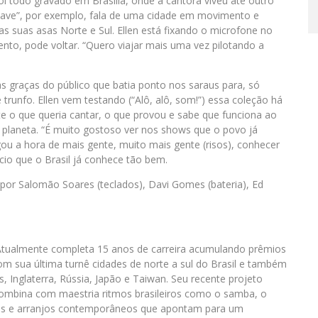
foi todo gravado em Brasília, onde a cantora viveu até outro
 nave”, por exemplo, fala de uma cidade em movimento e
s suas asas Norte e Sul. Ellen está fixando o microfone no
to, pode voltar. “Quero viajar mais uma vez pilotando a
graças do público que batia ponto nos saraus para, só
trunfo. Ellen vem testando (“Alô, alô, som!”) essa coleção há
 o que queria cantar, o que provou e sabe que funciona ao
 planeta. “É muito gostoso ver nos shows que o povo já
ou a hora de mais gente, muito mais gente (risos), conhecer
acio que o Brasil já conhece tão bem.
por Salomão Soares (teclados), Davi Gomes (bateria), Ed
. Atualmente completa 15 anos de carreira acumulando prêmios
om sua última turnê cidades de norte a sul do Brasil e também
, Inglaterra, Rússia, Japão e Taiwan. Seu recente projeto
a combina com maestria ritmos brasileiros como o samba, o
res e arranjos contemporâneos que apontam para um