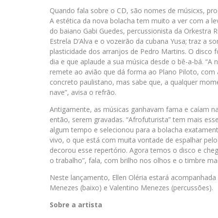
Quando fala sobre o CD, são nomes de músicxs, prod
A estética da nova bolacha tem muito a ver com a le
do baiano Gabi Guedes, percussionista da Orkestra 
Estrela D’Alva e o vozeirão da cubana Yusa; traz a so
plasticidade dos arranjos de Pedro Martins. O disco 
dia e que aplaude a sua música desde o bê-a-bá. “A
remete ao avião que dá forma ao Plano Piloto, com a
concreto paulistano, mas sabe que, a qualquer momen
nave”, avisa o refrão.
Antigamente, as músicas ganhavam fama e caíam nas 
então, serem gravadas. “Afrofuturista” tem mais esse 
algum tempo e selecionou para a bolacha exatamente
vivo, o que está com muita vontade de espalhar pelo
decorou esse repertório. Agora temos o disco e cheg
o trabalho”, fala, com brilho nos olhos e o timbre m
Neste lançamento, Ellen Oléria estará acompanhada 
Menezes (baixo) e Valentino Menezes (percussões).
Sobre a artista