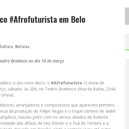
D
ESIGNER MINEIRA LANÇA JOGO EDUCATIVO SOBRE COLETA SELETIVA NA MAIOR FEIRA DE JOGOS DE TABULEIRO DA AMÉRICA LATINA
sco #Afrofuturista em Belo
P
ROIBIDA ANUNCIA RETORNO DA PURO MALTE EXTRA E CONSOLIDA TRAJETÓRIA DE DEMOCRATIZAÇÃO CERVEJEIRA NO BRASIL
Cultura
,
Notícias
Teatro Bradesco no dia 18 de março
úblico o seu novo disco, o
#Afrofuturista
. O show de
ço, sábado, às 20h, no Teatro Bradesco (Rua da Bahia, 2244,
 (meia).
utorxs, arranjadorxs e compositorxs que aparecem primeiro.
veza da produção de Felipe Viegas e o toque certeiro de alabê
Rumpilezz; nasceu junto com os versos afiados de Roberta
noridade das alfaias de Seu Estrelo e o Fuá de Terreiro e a