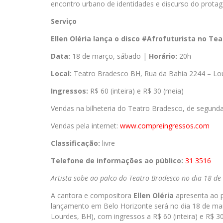
encontro urbano de identidades e discurso do prota
Serviço
Ellen Oléria lança o disco #Afrofuturista no Te
Data:
18 de março, sábado |
Horário:
20h
Local:
Teatro Bradesco BH, Rua da Bahia 2244 – Lou
Ingressos:
R$ 60 (inteira) e R$ 30 (meia)
Vendas na bilheteria do Teatro Bradesco, de segund
Vendas pela internet:
www.compreingressos.com
Classificação:
livre
Telefone de informações ao público:
31 3516
Artista sobe ao palco do Teatro Bradesco no dia 18 d
A cantora e compositora
Ellen Oléria
apresenta ao p
lançamento em Belo Horizonte será no dia 18 de mar
Lourdes, BH), com ingressos a R$ 60 (inteira) e R$ 30