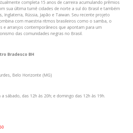
. Atualmente completa 15 anos de carreira acumulando prêmios
om sua última turnê cidades de norte a sul do Brasil e também
, Inglaterra, Rússia, Japão e Taiwan. Seu recente projeto
a combina com maestria ritmos brasileiros como o samba, o
res e arranjos contemporâneos que apontam para um
gonismo das comunidades negras no Brasil.
atro Bradesco BH
rdes, Belo Horizonte (MG)
a a sábado, das 12h às 20h; e domingo das 12h às 19h.
60