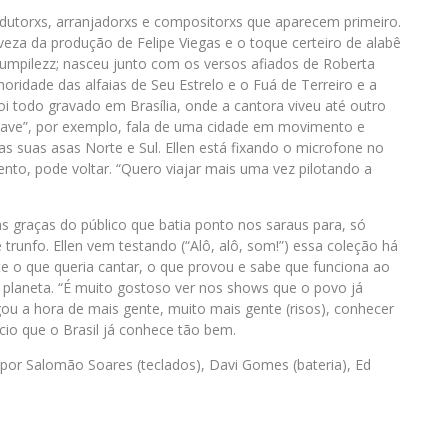
utorxs, arranjadorxs e compositorxs que aparecem primeiro.
veza da produção de Felipe Viegas e o toque certeiro de alabê
Rumpilezz; nasceu junto com os versos afiados de Roberta
noridade das alfaias de Seu Estrelo e o Fuá de Terreiro e a
foi todo gravado em Brasília, onde a cantora viveu até outro
 nave”, por exemplo, fala de uma cidade em movimento e
s suas asas Norte e Sul. Ellen está fixando o microfone no
to, pode voltar. “Quero viajar mais uma vez pilotando a
graças do público que batia ponto nos saraus para, só
trunfo. Ellen vem testando (“Alô, alô, som!”) essa coleção há
 o que queria cantar, o que provou e sabe que funciona ao
 planeta. “É muito gostoso ver nos shows que o povo já
ou a hora de mais gente, muito mais gente (risos), conhecer
acio que o Brasil já conhece tão bem.
por Salomão Soares (teclados), Davi Gomes (bateria), Ed