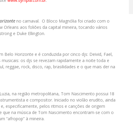
site
www.sympla.com.br
.
orizonte
no carnaval. O Bloco Magnólia foi criado com o
ew Orleans aos foliões da capital mineira, tocando vários
strong e Duke Ellington.
 Belo Horizonte e é conduzida por cinco djs: Deivid, Fael,
os musicais: os djs se revezam rapidamente a noite toda e
l, reggae, rock, disco, rap, brasilidades e o que mais der na
Luzia, na região metropolitana, Tom Nascimento possui 18
strumentista e compositor. Iniciado no violão erudito, ainda
a e, especificamente, pelos ritmos e canções de origem
s, e que na música de Tom Nascimento encontram-se com o
um “afropop” à mineira.