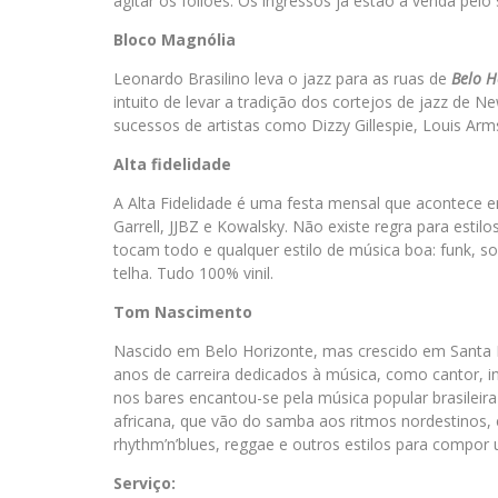
agitar os foliões. Os ingressos já estão à venda pelo 
Bloco Magnólia
Leonardo Brasilino leva o jazz para as ruas de
Belo H
intuito de levar a tradição dos cortejos de jazz de N
sucessos de artistas como Dizzy Gillespie, Louis Arm
Alta fidelidade
A Alta Fidelidade é uma festa mensal que acontece em
Garrell, JJBZ e Kowalsky. Não existe regra para estil
tocam todo e qualquer estilo de música boa: funk, sou
telha. Tudo 100% vinil.
Tom Nascimento
Nascido em Belo Horizonte, mas crescido em Santa 
anos de carreira dedicados à música, como cantor, in
nos bares encantou-se pela música popular brasileir
africana, que vão do samba aos ritmos nordestino
rhythm’n’blues, reggae e outros estilos para compor 
Serviço: