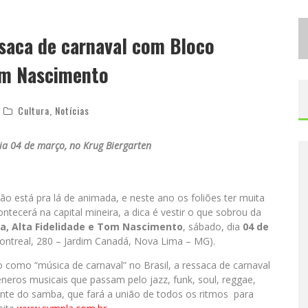
D
ESIGNER MINEIRA LANÇA JOGO EDUCATIVO SOBRE COLETA SELETIVA NA MAIOR FEIRA DE JOGOS DE TABULEIRO DA AMÉRICA LATINA
saca de carnaval com Bloco
P
ROIBIDA ANUNCIA RETORNO DA PURO MALTE EXTRA E CONSOLIDA TRAJETÓRIA DE DEMOCRATIZAÇÃO CERVEJEIRA NO BRASIL
Tom Nascimento
Cultura
,
Notícias
ia 04 de março, no
Krug Biergarten
o está pra lá de animada, e neste ano os foliões ter muita
ntecerá na capital mineira, a dica é vestir o que sobrou da
a, Alta Fidelidade e Tom Nascimento
, sábado, dia
04 de
ontreal, 280 – Jardim Canadá, Nova Lima – MG).
o como “música de carnaval” no Brasil, a ressaca de carnaval
eros musicais que passam pelo jazz, funk, soul, reggae,
iante do samba, que fará a união de todos os ritmos para