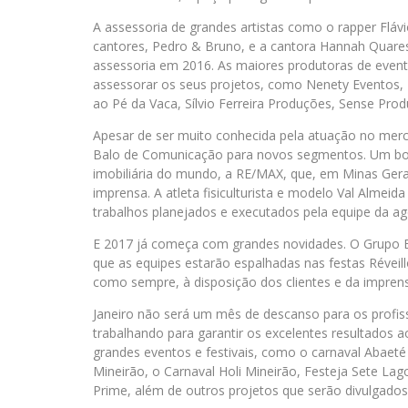
A assessoria de grandes artistas como o rapper Flávi
cantores, Pedro & Bruno, e a cantora Hannah Quare
assessoria em 2016. As maiores produtoras de event
assessorar os seus projetos, como Nenety Eventos, 
ao Pé da Vaca, Sílvio Ferreira Produções, Sense Prod
Apesar de ser muito conhecida pela atuação no merc
Balo de Comunicação para novos segmentos. Um bom
imobiliária do mundo, a RE/MAX, que, em Minas Gera
imprensa. A atleta fisiculturista e modelo Val Alme
trabalhos planejados e executados pela equipe da ag
E 2017 já começa com grandes novidades. O Grupo Ba
que as equipes estarão espalhadas nas festas Réveill
como sempre, à disposição dos clientes e da impren
Janeiro não será um mês de descanso para os profis
trabalhando para garantir os excelentes resultados 
grandes eventos e festivais, como o carnaval Abaeté 
Mineirão, o Carnaval Holi Mineirão, Festeja Sete Lag
Prime, além de outros projetos que serão divulgado