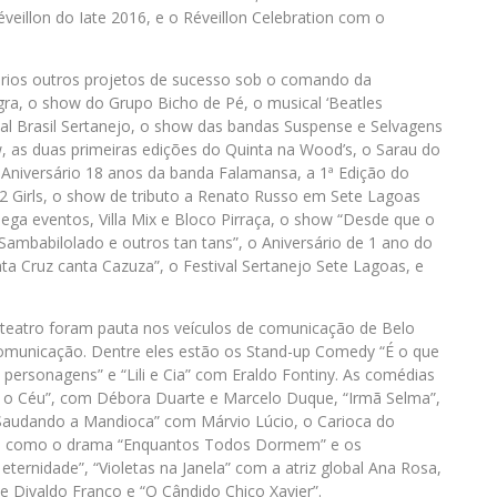
eillon do Iate 2016, e o Réveillon Celebration com o
ários outros projetos de sucesso sob o comando da
a, o show do Grupo Bicho de Pé, o musical ‘Beatles
val Brasil Sertanejo, o show das bandas Suspense e Selvagens
w, as duas primeiras edições do Quinta na Wood’s, o Sarau do
 Aniversário 18 anos da banda Falamansa, a 1ª Edição do
2 Girls, o show de tributo a Renato Russo em Sete Lagoas
a eventos, Villa Mix e Bloco Pirraça, o show “Desde que o
mbabilolado e outros tan tans”, o Aniversário de 1 ano do
a Cruz canta Cazuza”, o Festival Sertanejo Sete Lagoas, e
 teatro foram pauta nos veículos de comunicação de Belo
Comunicação. Dentre eles estão os Stand-up Comedy “É o que
& personagens” e “Lili e Cia” com Eraldo Fontiny. As comédias
 o Céu”, com Débora Duarte e Marcelo Duque, “Irmã Selma”,
 Saudando a Mandioca” com Márvio Lúcio, o Carioca do
is, como o drama “Enquantos Todos Dormem” e os
 eternidade”, “Violetas na Janela” com a atriz global Ana Rosa,
 e Divaldo Franco e “O Cândido Chico Xavier”.