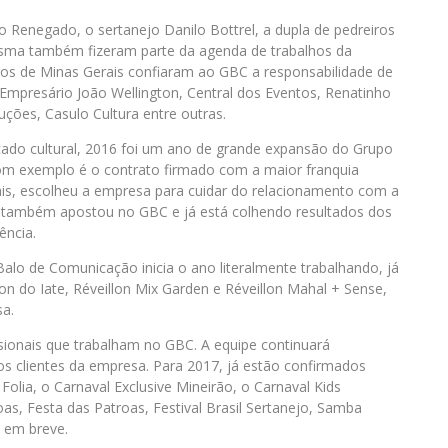
o Renegado, o sertanejo Danilo Bottrel, a dupla de pedreiros
sma também fizeram parte da agenda de trabalhos da
os de Minas Gerais confiaram ao GBC a responsabilidade de
Empresário João Wellington, Central dos Eventos, Renatinho
uções, Casulo Cultura entre outras.
ado cultural, 2016 foi um ano de grande expansão do Grupo
 exemplo é o contrato firmado com a maior franquia
is, escolheu a empresa para cuidar do relacionamento com a
ida também apostou no GBC e já está colhendo resultados dos
ência.
lo de Comunicação inicia o ano literalmente trabalhando, já
on do Iate, Réveillon Mix Garden e Réveillon Mahal + Sense,
sa.
sionais que trabalham no GBC. A equipe continuará
aos clientes da empresa. Para 2017, já estão confirmados
Folia, o Carnaval Exclusive Mineirão, o Carnaval Kids
oas, Festa das Patroas, Festival Brasil Sertanejo, Samba
s em breve.