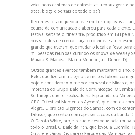
veiculadas centenas de entrevistas, reportagens e n
sites, blogs e portais de todo o país.
Recordes foram quebrados e muitos objetivos alcanç
equipe de comunicação elaborou para cada cliente. 
festival sertanejo itinerante, produzido em BH pela 
nos veículos de comunicação mineiros e até mesmo d
grande que tiveram que mudar o local da festa para
mil pessoas reunidas curtindo os shows de Wesley Sa
Maiara & Maraísa, Marília Mendonça e Dennis DJ.
Outros grandes eventos também marcaram o ano, c
Belô, que fizeram a alegria de muitos foliões com gr
hoje é considerado o melhor carnaval de Minas e, pe
imprensa do Grupo Balo de Comunicação. O Samba Pri
Sertanejo, que foi realizado na Esplanada do Mineir
GBC. O festival Momentos Aymoré, que contou com 
Alegre. O projeto Gigantes do Samba, com os cantor
Difusor, que contou com apresentações da banda Dif
O Garota White, projeto que é destaque pela roupa 
todo o Brasil. O Baile da Pan, que levou a Ludmilla,
Culture e vários Djs para o Parque das Mangabeiras. E