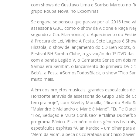
com shows de Gusttavo Lima e Sorriso Maroto no Rév
grupo Roupa Nova, no Expominas.
Se engana se pensou que parava por aí, 2016 teve v
assessoria GBC, como o show da Alcione e Raça Negr
segundo a Cia. Filarmônica’, o Aquecimento do Festi
à Procura de Lei, Vitrine A Festa, Sete Lagoas é Sho
Filizzola, o show de lançamento do CD Ben Roots, o
Festival BH Samba Clube, a gravação do 1º DVD das 
com a banda Legião V, o Camarote Sense em dois meg
Samba era Semba”, o lançamento do primeiro DVD “Sa
Beb’s, a Festa #SomosTodosBlack, o show “Tico Sant
muito mais.
Além dos projetos musicais, grandes espetáculos de
Horizonte através da assessoria do Grupo Balo de 
tem pra hoje”, com Silvetty Montilla, “Ricardo Bello 
“Malandro é Malandro e Mané é Mané”, “Eu Te Darei
“Toc, Sedução e Muita Confusão” e “Dilma Ducheff:
programa Pânico. E também outros gêneros teatra
espetáculos espíritas “Allan Kardec – um olhar para a
“Além da Vida”, a peça psicografada por Chico Xavier