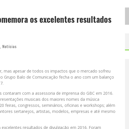
D
ESIGNER MINEIRA LANÇA JOGO EDUCATIVO SOBRE COLETA SELETIVA NA MAIOR FEIRA DE JOGOS DE TABULEIRO DA AMÉRICA LATINA
omemora os excelentes resultados
P
ROIBIDA ANUNCIA RETORNO DA PURO MALTE EXTRA E CONSOLIDA TRAJETÓRIA DE DEMOCRATIZAÇÃO CERVEJEIRA NO BRASIL
,
Notícias
r, mas apesar de todos os impactos que o mercado sofreu
ís, o Grupo Balo de Comunicação fecha o ano com um balanço
7.
sas contaram com a assessoria de imprensa do GBC em 2016.
apresentações musicais dos maiores nomes da música
 20 feiras, congressos, seminários, oficinas e workshops; além
cantores sertanejos, artistas, modelos, empresas e até mesmo
 excelentes resultados de divulgação em 2016. Foram