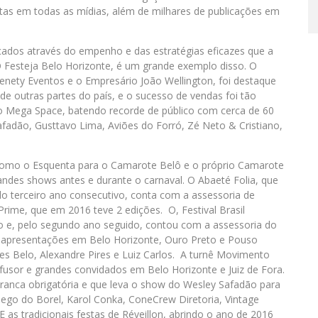
otas em todas as mídias, além de milhares de publicações em
ados através do empenho e das estratégias eficazes que a
O Festeja Belo Horizonte, é um grande exemplo disso. O
Nenety Eventos e o Empresário João Wellington, foi destaque
e outras partes do país, e o sucesso de vendas foi tão
 o Mega Space, batendo recorde de público com cerca de 60
fadão, Gusttavo Lima, Aviões do Forró, Zé Neto & Cristiano,
omo o Esquenta para o Camarote Belô e o próprio Camarote
andes shows antes e durante o carnaval. O Abaeté Folia, que
lo terceiro ano consecutivo, conta com a assessoria de
me, que em 2016 teve 2 edições. O, Festival Brasil
ão e, pelo segundo ano seguido, contou com a assessoria do
apresentações em Belo Horizonte, Ouro Preto e Pouso
es Belo, Alexandre Pires e Luiz Carlos. A turnê Movimento
usor e grandes convidados em Belo Horizonte e Juiz de Fora.
branca obrigatória e que leva o show do Wesley Safadão para
 Nego do Borel, Karol Conka, ConeCrew Diretoria, Vintage
 as tradicionais festas de Réveillon, abrindo o ano de 2016