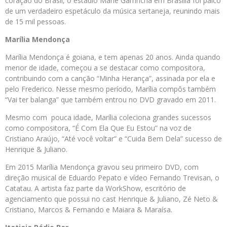
coração do Brasil, o estádio Mané Garrincha em Brasília foi palco
de um verdadeiro espetáculo da música sertaneja, reunindo mais
de 15 mil pessoas.
Marília Mendonça
Marília Mendonça é goiana, e tem apenas 20 anos. Ainda quando
menor de idade, começou a se destacar como compositora,
contribuindo com a canção “Minha Herança”, assinada por ela e
pelo Frederico. Nesse mesmo período, Marília compôs também
“Vai ter balanga” que também entrou no DVD gravado em 2011.
Mesmo com pouca idade, Marília coleciona grandes sucessos
como compositora, “É Com Ela Que Eu Estou” na voz de
Cristiano Araújo, “Até você voltar” e “Cuida Bem Dela” sucesso de
Henrique & Juliano.
Em 2015 Marília Mendonça gravou seu primeiro DVD, com
direção musical de Eduardo Pepato e vídeo Fernando Trevisan, o
Catatau. A artista faz parte da WorkShow, escritório de
agenciamento que possui no cast Henrique & Juliano, Zé Neto &
Cristiano, Marcos & Fernando e Maiara & Maraísa.