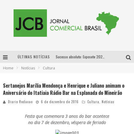
Sucesso absoluto: Exposete 2026 ultrapassa a marca de 25 mil ingressos vendidos em apenas uma semana
ÚLTIMAS NOTÍCIAS
Proibida: a cerveja pioneira que levou o puro malte ao grande público
Home
Notícias
Cultura
Designer mineira lança jogo educativo sobre coleta seletiva na maior feira de jogos de tabuleiro da América Latina
Sertanejos Marília Mendonça e Henrique e Juliano animam o
Aniversário do Itatiaia Rádio Bar na Esplanada do Mineirão
Proibida anuncia retorno da Puro Malte Extra e consolida trajetória de democratização cervejeira no Brasil
Diario Redacao
6 de dezembro de 2016
Cultura
,
Notícias
Festa que comemora 3 anos do bar acontece
no dia 7 de dezembro, véspera de feriado