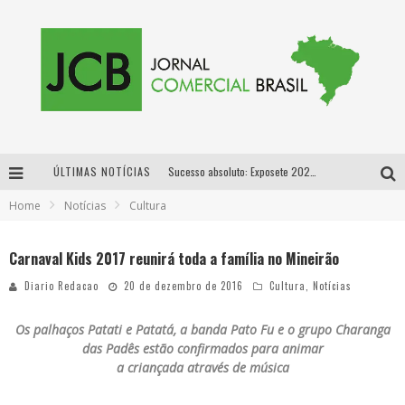
ÚLTIMAS NOTÍCIAS
Sucesso absoluto: Exposete 2026 ultrapassa a marca de 25 mil ingressos vendidos em apenas uma semana
Home
Notícias
Cultura
Proibida: a cerveja pioneira que levou o puro malte ao grande público
Designer mineira lança jogo educativo sobre coleta seletiva na maior feira de jogos de tabuleiro da América Latina
Carnaval Kids 2017 reunirá toda a família no Mineirão
Proibida anuncia retorno da Puro Malte Extra e consolida trajetória de democratização cervejeira no Brasil
Diario Redacao
20 de dezembro de 2016
Cultura
,
Notícias
Os palhaços Patati e Patatá, a banda Pato Fu e o grupo Charanga
das Padês estão confirmados para animar
a criançada através de música