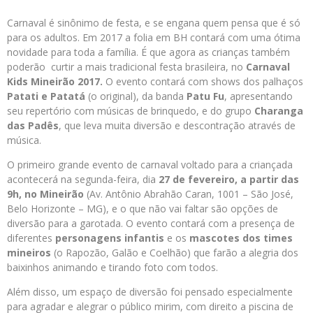
Carnaval é sinônimo de festa, e se engana quem pensa que é só
para os adultos. Em 2017 a folia em BH contará com uma ótima
novidade para toda a família. É que agora as crianças também
poderão curtir a mais tradicional festa brasileira, no
Carnaval
Kids Mineirão 2017.
O evento contará com shows dos palhaços
Patati e Patatá
(o original), da banda
Patu Fu
, apresentando
seu repertório com músicas de brinquedo, e do grupo
Charanga
das Padês
, que leva muita diversão e descontração através de
música.
O primeiro grande evento de carnaval voltado para a criançada
acontecerá na segunda-feira, dia
27 de fevereiro, a partir das
9h, no Mineirão
(Av. Antônio Abrahão Caran, 1001 – São José,
Belo Horizonte – MG), e o que não vai faltar são opções de
diversão para a garotada. O evento contará com a presença de
diferentes
personagens infantis
e os
mascotes dos times
mineiros
(o Rapozão, Galão e Coelhão) que farão a alegria dos
baixinhos animando e tirando foto com todos.
Além disso, um espaço de diversão foi pensado especialmente
para agradar e alegrar o público mirim, com direito a piscina de