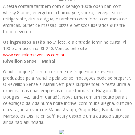
A festa contará também com o serviço 100% open bar, com
whisky 8 anos, energético, champagne, vodka, cerveja, sucos,
refrigerante, citrus e água, e também open food, com mesa de
entradas, buffet de massas, pizza e petiscos liberados durante
todo o evento.
Os ingressos estão no
3º lote, e a entrada feminina custa R$
190 e a masculina R$ 220. Vendas pelo site
www.centraldoseventos.com.br
.
Réveillon Sense + Mahal
O público que já tem o costume de frequentar os eventos
produzidos pela Mahal
e pela Sense Produções pode se preparar.
O Réveillon Sense + Mahal vem para surpreender. A festa unirá a
expertise das duas empresas e transformará o Niágara (Rua
Douglas, 142, Jardim Canadá, Nova Lima) em um reduto para a
celebração da vida numa noite incrível com muita alegria, curtição
e azaração ao som de Marina Araújo, Grupo Elas, Banda do
Marcão, os DJs Helen Saff, Reury Caxito e uma atração surpresa
ainda não anunciada.