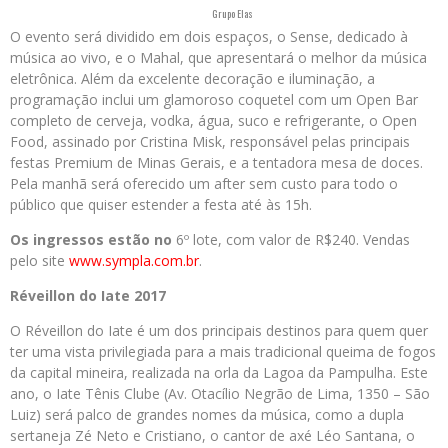
Grupo Elas
O evento será dividido em dois espaços, o Sense, dedicado à
música ao vivo, e o Mahal, que apresentará o melhor da música
eletrônica. Além da excelente decoração e iluminação, a
programação inclui um glamoroso coquetel com um Open Bar
completo de cerveja, vodka, água, suco e refrigerante, o Open
Food, assinado por Cristina Misk, responsável pelas principais
festas Premium de Minas Gerais, e a tentadora mesa de doces.
Pela manhã será oferecido um after sem custo para todo o
público que quiser estender a festa até às 15h.
Os ingressos estão no
6º lote, com valor de R$240. Vendas
pelo site
www.sympla.com.br
.
Réveillon do Iate 2017
O Réveillon do Iate é um dos principais destinos para quem quer
ter uma vista privilegiada para a mais tradicional queima de fogos
da capital mineira, realizada na orla da Lagoa da Pampulha. Este
ano, o Iate Tênis Clube (Av. Otacílio Negrão de Lima, 1350 – São
Luiz) será palco de grandes nomes da música, como a dupla
sertaneja Zé Neto e Cristiano, o cantor de axé
Léo Santana, o