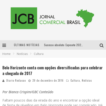
ÚLTIMAS NOTÍCIAS
Sucesso absoluto: Exposete 2026 ultrapassa a marca de 25 mil ingressos vendidos em apenas uma semana
Home
Notícias
Cultura
Proibida: a cerveja pioneira que levou o puro malte ao grande público
Designer mineira lança jogo educativo sobre coleta seletiva na maior feira de jogos de tabuleiro da América Latina
Belo Horizonte conta com opções diversificadas para celebrar
a chegada de 2017
Proibida anuncia retorno da Puro Malte Extra e consolida trajetória de democratização cervejeira no Brasil
Diario Redacao
29 de dezembro de 2016
Cultura
,
Notícias
Por Bianca Crispim/GBC Conteúdo
Faltam poucos dias da virada do ano e encontrar a opção ideal
de festa de réveillon em Belo Horizonte pode ser complicado. Há