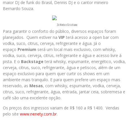
maior DJ de funk do Brasil, Dennis DJ e o cantor mineiro
Bernardo Souza.
Zé Neto e Cristiano
Para garantir o conforto do público, diversos espaços foram
planejados. Quem estiver na
VIP
terá acesso a open bar com
vodka, suco, citrus, cerveja, refrigerante e água. Já o
espaço
Premium
será um local mais exclusivo, com whisky,
vodka, suco, cerveja, citrus, refrigerante e água e acesso livre à
pista. E o
Backstage
terá whisky, espumante, energético, vodka,
cerveja, citrus, suco, refrigerante, água e petiscos, além de um
espaço exclusivo para quem quer curtir os shows em um
ambiente mais tranquilo. E para quem prefere um espaço mais
reservado, as
Mesas
, com whisky, espumante, vodka, cerveja,
citrus, suco, refrigerante, água, entrada, jantar ceia, sobremesa e
café são uma excelente opção.
Os preços dos ingressos variam de R$ 160 a R$ 1400. Vendas
pelo site
www.nenety.com.br
.