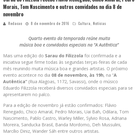
Morais, Tom Nascimento e outros convidados no dia 8 de
novembro
Redacao
8 de novembro de 2016
Cultura
,
Notícias
Quarto evento da temporada reúne muita
música boa e convidados especiais na “A Autêntica”
Mais uma edição do
Sarau do Filizzola
foi confirmada e a
iniciativa segue firme todas às segundas terças-feiras de cada
mês reunindo muita música boa e grandes artistas. O próximo
evento acontece no dia
08 de novembro, às 19h
, na “
A
Autêntica”
(Rua Alagoas, 1172, Savassi), onde o músico
Eduardo Filizzola receberá diversos convidados especiais para se
apresentarem no palco.
Para a edição de novembro já estão confirmados: Flávio
Renegado, Chico Amaral, Pedro Morais, Uai Bah, Odilara, Tom
Nascimento, Pablo Castro, Warley Miller, Sylvio Rosa, Adriana
Moreira, Sanducka Brasil, Banda Mordomo, Deh Mussulini,
Marcílio Diniz, Wander Sáh entre outros artistas.