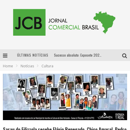
ÚLTIMAS NOTÍCIAS
Sucesso absoluto: Exposete 2026 ultrapassa a marca de 25 mil ingressos vendidos em apenas uma semana
Home
Notícias
Cultura
Proibida: a cerveja pioneira que levou o puro malte ao grande público
Designer mineira lança jogo educativo sobre coleta seletiva na maior feira de jogos de tabuleiro da América Latina
Proibida anuncia retorno da Puro Malte Extra e consolida trajetória de democratização cervejeira no Brasil
Sarau do Filizzola recebe Flávio Renegado, Chico Amaral, Pedro