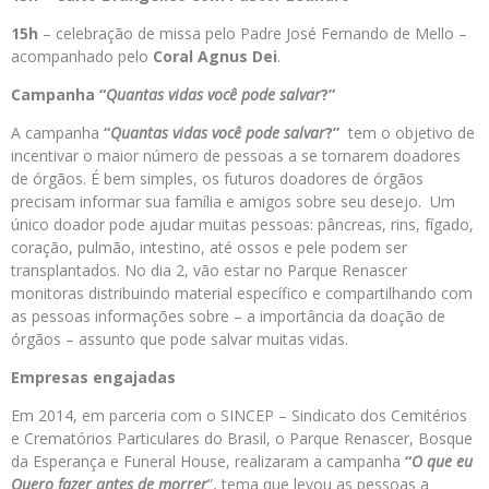
15h
– celebração de missa pelo Padre José Fernando de Mello –
acompanhado pelo
Coral Agnus Dei
.
Campanha “
Quantas vidas você pode salvar
?”
A campanha
“
Quantas vidas você pode salvar
?”
tem o objetivo de
incentivar o maior número de pessoas a se tornarem doadores
de órgãos. É bem simples, os futuros doadores de órgãos
precisam informar sua família e amigos sobre seu desejo. Um
único doador pode ajudar muitas pessoas: pâncreas, rins, fígado,
coração, pulmão, intestino, até ossos e pele podem ser
transplantados. No dia 2, vão estar no Parque Renascer
monitoras distribuindo material específico e compartilhando com
as pessoas informações sobre – a importância da doação de
órgãos – assunto que pode salvar muitas vidas.
Empresas engajadas
Em 2014, em parceria com o SINCEP – Sindicato dos Cemitérios
e Crematórios Particulares do Brasil, o Parque Renascer, Bosque
da Esperança e Funeral House, realizaram a campanha
“
O que eu
Quero fazer antes de morrer
”, tema que levou as pessoas a