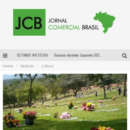
ÚLTIMAS NOTÍCIAS
Sucesso absoluto: Exposete 2026 ultrapassa a marca de 25 mil ingressos vendidos em apenas uma semana
Home
Notícias
Cultura
Proibida: a cerveja pioneira que levou o puro malte ao grande público
Designer mineira lança jogo educativo sobre coleta seletiva na maior feira de jogos de tabuleiro da América Latina
Proibida anuncia retorno da Puro Malte Extra e consolida trajetória de democratização cervejeira no Brasil