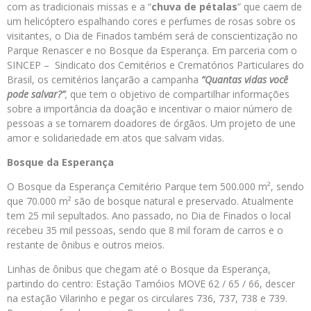
com as tradicionais missas e a “
chuva de pétalas
” que caem de
um helicóptero espalhando cores e perfumes de rosas sobre os
visitantes, o Dia de Finados também será de conscientização no
Parque Renascer e no Bosque da Esperança. Em parceria com o
SINCEP – Sindicato dos Cemitérios e Crematórios Particulares do
Brasil, os cemitérios lançarão a campanha
“Quantas vidas você
pode salvar?”
,
que tem o objetivo de compartilhar informações
sobre a importância da doação e incentivar o maior número de
pessoas a se tornarem doadores de órgãos. Um projeto de une
amor e solidariedade em atos que salvam vidas.
Bosque da Espera
nça
O Bosque da Esperança Cemitério Parque tem 500.000 m², sendo
que 70.000 m² são de bosque natural e preservado. Atualmente
tem 25 mil sepultados. Ano passado, no Dia de Finados o local
recebeu 35 mil pessoas, sendo que 8 mil foram de carros e o
restante de ônibus e outros meios.
Linhas de ônibus que chegam até o Bosque da Esperança,
partindo do centro: Estação Tamóios MOVE 62 / 65 / 66, descer
na estação Vilarinho e pegar os circulares 736, 737, 738 e 739.