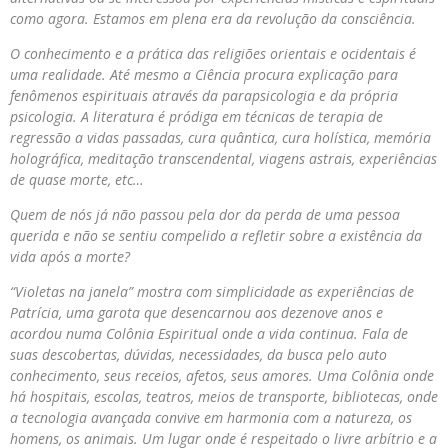
como agora. Estamos em plena era da revolução da consciência.
O conhecimento e a prática das religiões orientais e ocidentais é
uma realidade. Até mesmo a Ciência procura explicação para
fenômenos espirituais através da parapsicologia e da própria
psicologia. A literatura é pródiga em técnicas de terapia de
regressão a vidas passadas, cura quântica, cura holística, memória
holográfica, meditação transcendental, viagens astrais, experiências
de quase morte, etc…
Quem de nós já não passou pela dor da perda de uma pessoa
querida e não se sentiu compelido a refletir sobre a existência da
vida após a morte?
“Violetas na janela” mostra com simplicidade as experiências de
Patrícia, uma garota que desencarnou aos dezenove anos e
acordou numa Colônia Espiritual onde a vida continua. Fala de
suas descobertas, dúvidas, necessidades, da busca pelo auto
conhecimento, seus receios, afetos, seus amores. Uma Colônia onde
há hospitais, escolas, teatros, meios de transporte, bibliotecas, onde
a tecnologia avançada convive em harmonia com a natureza, os
homens, os animais. U
m lugar onde é respeitado o livre arbítrio e a