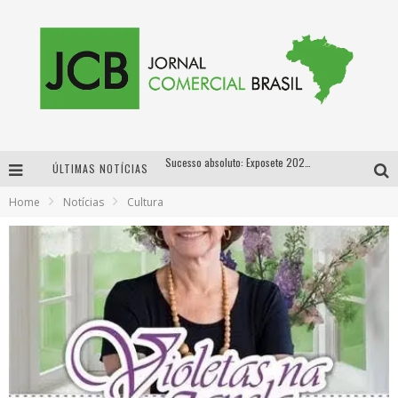
Sucesso absoluto: Exposete 2026 ultrapassa a marca de 25 mil ingressos vendidos em apenas uma semana
ÚLTIMAS NOTÍCIAS
Proibida: a cerveja pioneira que levou o puro malte ao grande público
Home
Notícias
Cultura
Designer mineira lança jogo educativo sobre coleta seletiva na maior feira de jogos de tabuleiro da América Latina
Proibida anuncia retorno da Puro Malte Extra e consolida trajetória de democratização cervejeira no Brasil