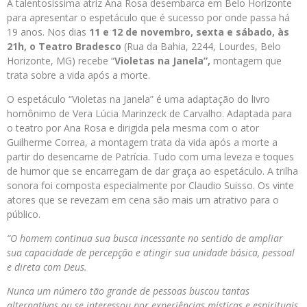
A talentosíssima atriz Ana Rosa desembarca em Belo Horizonte
para apresentar o espetáculo que é sucesso por onde passa há
19 anos. Nos dias
11 e 12 de novembro, sexta e sábado, às
21h, o Teatro Bradesco
(Rua da Bahia, 2244, Lourdes, Belo
Horizonte, MG) recebe “
Violetas na Janela”,
montagem que
trata sobre a vida após a morte.
O espetáculo “Violetas na Janela” é uma adaptação do livro
homônimo de Vera Lúcia Marinzeck de Carvalho. Adaptada para
o teatro por Ana Rosa e dirigida pela mesma com o ator
Guilherme Correa, a montagem trata da vida após a morte a
partir do desencarne de Patrícia. Tudo com uma leveza e toques
de humor que se encarregam de dar graça ao espetáculo. A trilha
sonora foi composta especialmente por Claudio Suisso. Os vinte
atores que se revezam em cena são mais um atrativo para o
público.
“O homem continua sua busca incessante no sentido de ampliar
sua capacidade de percepção e atingir sua unidade básica, pessoal
e direta com Deus.
Nunca um número tão grande de pessoas buscou tantas
alternativas ou se interessou por experiências místicas e espirituais