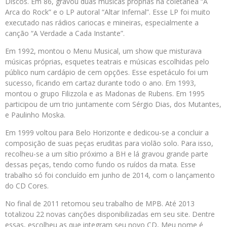
Discos. Em 86, gravou duas músicas próprias na coletânea “A
Arca do Rock” e o LP autoral “Altar Infernal”. Esse LP foi muito
executado nas rádios cariocas e mineiras, especialmente a
canção “A Verdade a Cada Instante”.
Em 1992, montou o Menu Musical, um show que misturava
músicas próprias, esquetes teatrais e músicas escolhidas pelo
público num cardápio de cem opções. Esse espetáculo foi um
sucesso, ficando em cartaz durante todo o ano. Em 1993,
montou o grupo Filizzola e as Madonas de Rubens. Em 1995
participou de um trio juntamente com Sérgio Dias, dos Mutantes,
e Paulinho Moska.
Em 1999 voltou para Belo Horizonte e dedicou-se a concluir a
composição de suas peças eruditas para violão solo. Para isso,
recolheu-se a um sítio próximo a BH e lá gravou grande parte
dessas peças, tendo como fundo os ruídos da mata. Esse
trabalho só foi concluído em junho de 2014, com o lançamento
do CD Cores.
No final de 2011 retomou seu trabalho de MPB. Até 2013
totalizou 22 novas canções disponibilizadas em seu site. Dentre
essas, escolheu as que integram seu novo CD, Meu nome é