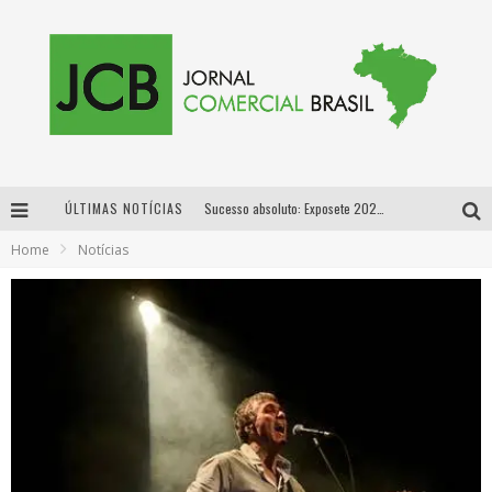
ÚLTIMAS NOTÍCIAS
Sucesso absoluto: Exposete 2026 ultrapassa a marca de 25 mil ingressos vendidos em apenas uma semana
Home
Notícias
Proibida: a cerveja pioneira que levou o puro malte ao grande público
Designer mineira lança jogo educativo sobre coleta seletiva na maior feira de jogos de tabuleiro da América Latina
Proibida anuncia retorno da Puro Malte Extra e consolida trajetória de democratização cervejeira no Brasil