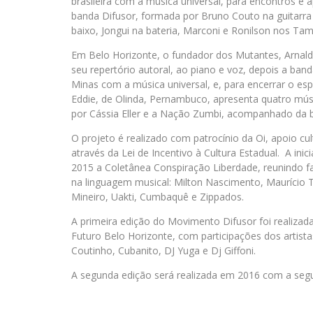
brasileira com a música universal, para encontros e 
banda Difusor, formada por Bruno Couto na guitarra
baixo, Jongui na bateria, Marconi e Ronilson nos Ta
Em Belo Horizonte, o fundador dos Mutantes, Arnald
seu repertório autoral, ao piano e voz, depois a ba
Minas com a música universal, e, para encerrar o esp
Eddie, de Olinda, Pernambuco, apresenta quatro mús
por Cássia Eller e a Nação Zumbi, acompanhado da 
O projeto é realizado com patrocínio da Oi, apoio cul
através da Lei de Incentivo à Cultura Estadual. A ini
2015 a Coletânea Conspiração Liberdade, reunindo fa
na linguagem musical: Milton Nascimento, Maurício
Mineiro, Uakti, Cumbaquê e Zippados.
A primeira edição do Movimento Difusor foi realizad
Futuro Belo Horizonte, com participações dos artist
Coutinho, Cubanito, DJ Yuga e Dj Giffoni.
A segunda edição será realizada em 2016 com a seg