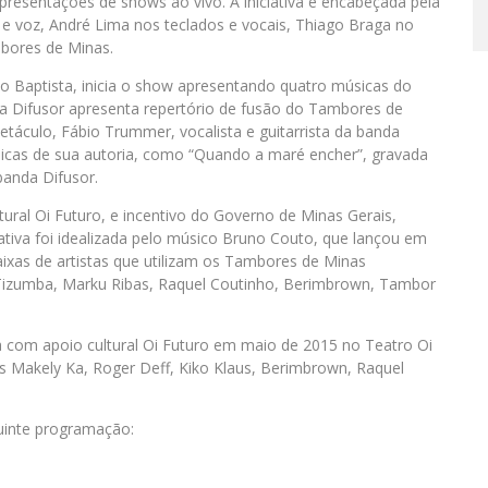
apresentações de shows ao vivo. A iniciativa é encabeçada pela
 e voz, André Lima nos teclados e vocais, Thiago Braga no
mbores de Minas.
o Baptista, inicia o show apresentando quatro músicas do
nda Difusor apresenta repertório de fusão do Tambores de
etáculo, Fábio Trummer, vocalista e guitarrista da banda
icas de sua autoria, como “Quando a maré encher”, gravada
banda Difusor.
tural Oi Futuro, e incentivo do Governo de Minas Gerais,
ciativa foi idealizada pelo músico Bruno Couto, que lançou em
ixas de artistas que utilizam os Tambores de Minas
 Tizumba, Marku Ribas, Raquel Coutinho, Berimbrown, Tambor
a com apoio cultural Oi Futuro em maio de 2015 no Teatro Oi
as Makely Ka, Roger Deff, Kiko Klaus, Berimbrown, Raquel
uinte programação: