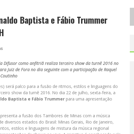
D
ESIGNER MINEIRA LANÇA JOGO EDUCATIVO SOBRE COLETA SELETIVA NA MAIOR FEIRA DE JOGOS DE TABULEIRO DA AMÉRICA LATINA
naldo Baptista e Fábio Trummer
P
ROIBIDA ANUNCIA RETORNO DA PURO MALTE EXTRA E CONSOLIDA TRAJETÓRIA DE DEMOCRATIZAÇÃO CERVEJEIRA NO BRASIL
BH
as
 Difusor como anfitriã realiza terceiro show da turnê 2016 no
 para Juiz de Fora no dia seguinte com a participação de Raquel
Coutinho
s) será palco para a fusão de ritmos, estilos e linguagens do
rceiro show da turnê 2016. No dia 22 de julho, sexta-feira, a
ldo Baptista e Fábio Trummer
para uma apresentação
apresenta a fusão dos Tambores de Minas com a música
e diversos estados do Brasil: Minas Gerais, Rio de Janeiro,
os, estilos e linguagens de mistura da música regional