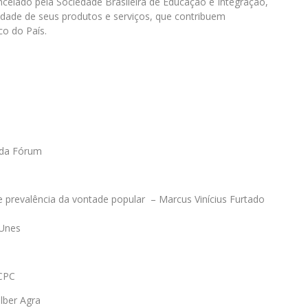
celado pela Sociedade Brasileira de Educação e Integração,
idade de seus produtos e serviços, que contribuem
o do País.
r da Fórum
 e prevalência da vontade popular – Marcus Vinícius Furtado
 Unes
 CPC
lber Agra