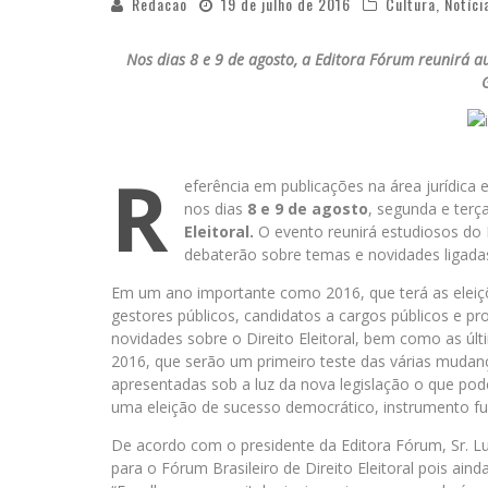
Redacao
19 de julho de 2016
Cultura
,
Notíci
Nos dias 8 e 9 de agosto, a Editora Fórum reunirá au
R
eferência em publicações na área jurídica 
nos dias
8 e 9 de agosto
, segunda e terça
Eleitoral.
O evento reunirá estudiosos do 
debaterão sobre temas e novidades ligadas
Em um ano importante como 2016, que terá as eleiçõ
gestores públicos, candidatos a cargos públicos e prof
novidades sobre o Direito Eleitoral, bem como as últ
2016, que serão um primeiro teste das várias mudan
apresentadas sob a luz da nova legislação o que pode
uma eleição de sucesso democrático, instrumento fu
De acordo com o presidente da Editora Fórum, Sr. Luí
para o Fórum Brasileiro de Direito Eleitoral pois aind