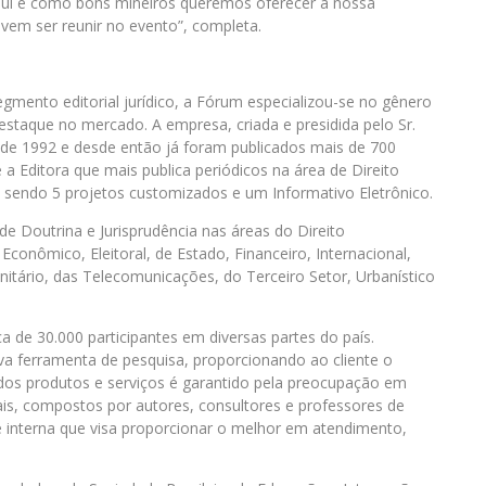
aqui e como bons mineiros queremos oferecer a nossa
evem ser reunir no evento”, completa.
gmento editorial jurídico, a Fórum especializou-se no gênero
destaque no mercado. A empresa, criada e presidida pelo Sr.
sde 1992 e desde então já foram publicados mais de 700
é a Editora que mais publica periódicos na área de Direito
 sendo 5 projetos customizados e um Informativo Eletrônico.
de Doutrina e Jurisprudência nas áreas do Direito
, Econômico, Eleitoral, de Estado, Financeiro, Internacional,
anitário, das Telecomunicações, do Terceiro Setor, Urbanístico
de 30.000 participantes em diversas partes do país.
iva ferramenta de pesquisa, proporcionando ao cliente o
 dos produtos e serviços é garantido pela preocupação em
iais, compostos por autores, consultores e professores de
e interna que visa proporcionar o melhor em atendimento,