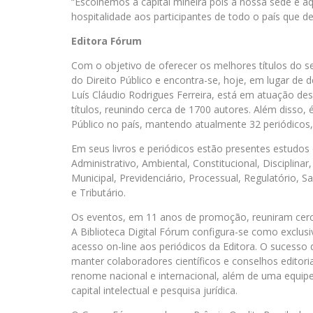
“Escolhemos a capital mineira pois a nossa sede é 
hospitalidade aos participantes de todo o país que d
Editora Fórum
Com o objetivo de oferecer os melhores títulos do se
do Direito Público e encontra-se, hoje, em lugar de 
Luís Cláudio Rodrigues Ferreira, está em atuação de
títulos, reunindo cerca de 1700 autores. Além disso, 
Público no país, mantendo atualmente 32 periódicos,
Em seus livros e periódicos estão presentes estudos 
Administrativo, Ambiental, Constitucional, Disciplinar
Municipal, Previdenciário, Processual, Regulatório, S
e Tributário.
Os eventos, em 11 anos de promoção, reuniram cerca 
A Biblioteca Digital Fórum configura-se como exclus
acesso on-line aos periódicos da Editora. O sucesso
manter colaboradores científicos e conselhos editor
renome nacional e internacional, além de uma equip
capital intelectual e pesquisa jurídica.