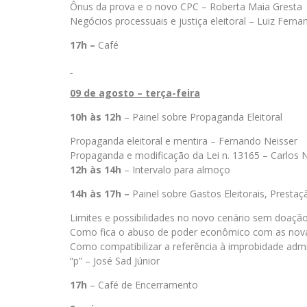
Ônus da prova e o novo CPC – Roberta Maia Gresta
Negócios processuais e justiça eleitoral – Luiz Ferna
17h –
Café
09 de agosto – terça-feira
10h às 12h
– Painel sobre Propaganda Eleitoral
Propaganda eleitoral e mentira – Fernando Neisser
Propaganda e modificação da Lei n. 13165 – Carlos 
12h às 14h
– Intervalo para almoço
14h às 17h –
Painel sobre Gastos Eleitorais, Prestaç
Limites e possibilidades no novo cenário sem doação 
Como fica o abuso de poder econômico com as nova
Como compatibilizar a referência à improbidade admini
“p” – José Sad Júnior
17h
– Café de Encerramento