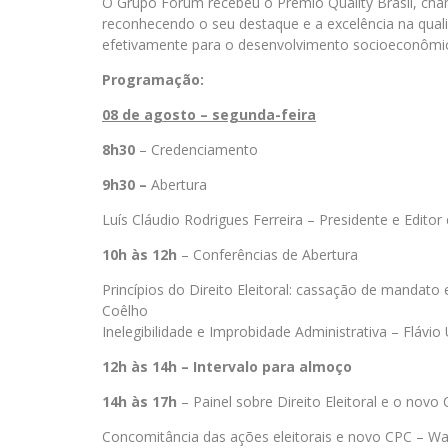
O Grupo Fórum recebeu o Prêmio Quality Brasil, chan
reconhecendo o seu destaque e a excelência na qual
efetivamente para o desenvolvimento socioeconômic
Programação:
08 de agosto – segunda-feira
8h30
– Credenciamento
9h30 –
Abertura
Luís Cláudio Rodrigues Ferreira – Presidente e Edito
10h às 12h
– Conferências de Abertura
Princípios do Direito Eleitoral: cassação de mandato
Coêlho
Inelegibilidade e Improbidade Administrativa – Flávio
12h às 14h – Intervalo para almoço
14h às 17h
– Painel sobre Direito Eleitoral e o novo
Concomitância das ações eleitorais e novo CPC – Wa