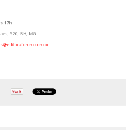
às 17h
raes, 520, BH, MG
os@editoraforum.com.br