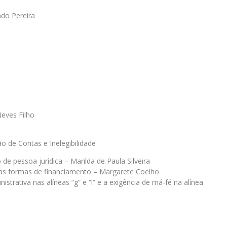
ndo Pereira
Neves Filho
ão de Contas e Inelegibilidade
de pessoa jurídica – Marilda de Paula Silveira
s formas de financiamento – Margarete Coelho
strativa nas alíneas “g” e “l” e a exigência de má-fé na alínea