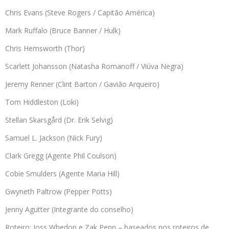
Chris Evans (Steve Rogers / Capitão América)
Mark Ruffalo (Bruce Banner / Hulk)
Chris Hemsworth (Thor)
Scarlett Johansson (Natasha Romanoff / Viúva Negra)
Jeremy Renner (Clint Barton / Gavião Arqueiro)
Tom Hiddleston (Loki)
Stellan Skarsgård (Dr. Erik Selvig)
Samuel L. Jackson (Nick Fury)
Clark Gregg (Agente Phil Coulson)
Cobie Smulders (Agente Maria Hill)
Gwyneth Paltrow (Pepper Potts)
Jenny Agutter (Integrante do conselho)
Roteiro: Joss Whedon e Zak Penn – baseados nos roteiros de