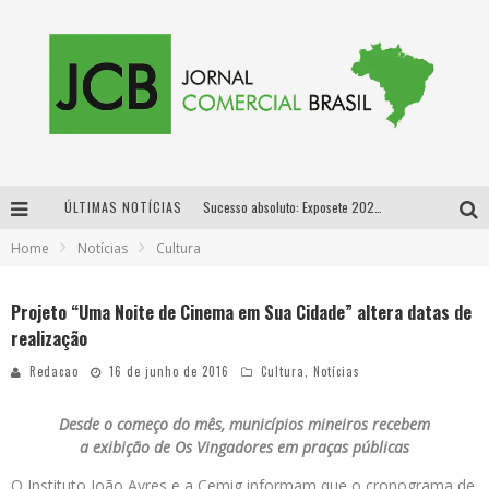
ÚLTIMAS NOTÍCIAS
Sucesso absoluto: Exposete 2026 ultrapassa a marca de 25 mil ingressos vendidos em apenas uma semana
Home
Notícias
Cultura
Proibida: a cerveja pioneira que levou o puro malte ao grande público
Designer mineira lança jogo educativo sobre coleta seletiva na maior feira de jogos de tabuleiro da América Latina
Projeto “Uma Noite de Cinema em Sua Cidade” altera datas de
realização
Proibida anuncia retorno da Puro Malte Extra e consolida trajetória de democratização cervejeira no Brasil
Redacao
16 de junho de 2016
Cultura
,
Notícias
Desde o começo do mês, municípios mineiros recebem
a exibição de Os Vingadores em praças públicas
O Instituto João Ayres e a Cemig informam que o cronograma de