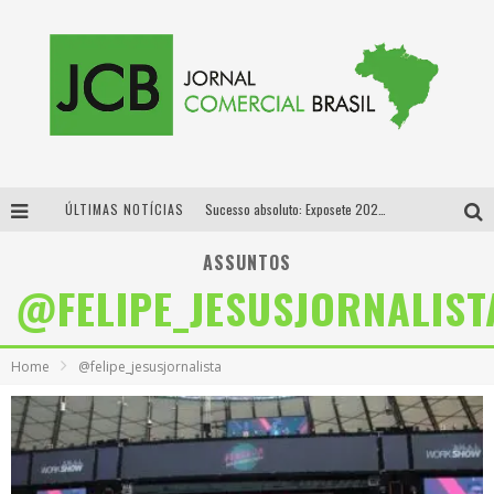
ÚLTIMAS NOTÍCIAS
Sucesso absoluto: Exposete 2026 ultrapassa a marca de 25 mil ingressos vendidos em apenas uma semana
Proibida: a cerveja pioneira que levou o puro malte ao grande público
ASSUNTOS
@FELIPE_JESUSJORNALIST
Designer mineira lança jogo educativo sobre coleta seletiva na maior feira de jogos de tabuleiro da América Latina
Proibida anuncia retorno da Puro Malte Extra e consolida trajetória de democratização cervejeira no Brasil
Home
@felipe_jesusjornalista