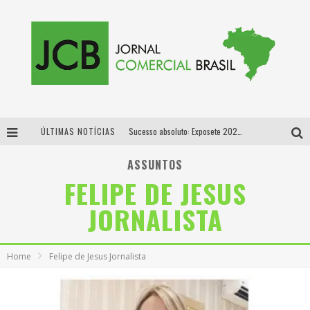
ÚLTIMAS NOTÍCIAS
Sucesso absoluto: Exposete 2026 ultrapassa a marca de 25 mil ingressos vendidos em apenas uma semana
Proibida: a cerveja pioneira que levou o puro malte ao grande público
ASSUNTOS
FELIPE DE JESUS
Designer mineira lança jogo educativo sobre coleta seletiva na maior feira de jogos de tabuleiro da América Latina
JORNALISTA
Proibida anuncia retorno da Puro Malte Extra e consolida trajetória de democratização cervejeira no Brasil
Home
Felipe de Jesus Jornalista